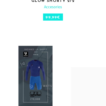
GLOW SHORTY 2/2
ADD TO CART
Accesorios
99,99
€